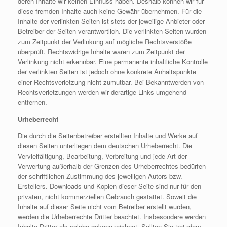
deren Inhalte wir keinen Einfluss haben. Deshalb können wir für
diese fremden Inhalte auch keine Gewähr übernehmen. Für die
Inhalte der verlinkten Seiten ist stets der jeweilige Anbieter oder
Betreiber der Seiten verantwortlich. Die verlinkten Seiten wurden
zum Zeitpunkt der Verlinkung auf mögliche Rechtsverstöße
überprüft. Rechtswidrige Inhalte waren zum Zeitpunkt der
Verlinkung nicht erkennbar. Eine permanente inhaltliche Kontrolle
der verlinkten Seiten ist jedoch ohne konkrete Anhaltspunkte
einer Rechtsverletzung nicht zumutbar. Bei Bekanntwerden von
Rechtsverletzungen werden wir derartige Links umgehend
entfernen.
Urheberrecht
Die durch die Seitenbetreiber erstellten Inhalte und Werke auf
diesen Seiten unterliegen dem deutschen Urheberrecht. Die
Vervielfältigung, Bearbeitung, Verbreitung und jede Art der
Verwertung außerhalb der Grenzen des Urheberrechtes bedürfen
der schriftlichen Zustimmung des jeweiligen Autors bzw.
Erstellers. Downloads und Kopien dieser Seite sind nur für den
privaten, nicht kommerziellen Gebrauch gestattet. Soweit die
Inhalte auf dieser Seite nicht vom Betreiber erstellt wurden,
werden die Urheberrechte Dritter beachtet. Insbesondere werden
Inhalte Dritter als solche gekennzeichnet. Sollten Sie trotzdem