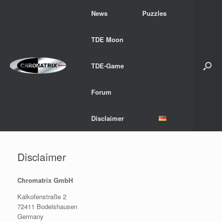
Skip
News
Puzzles
to
content
TDE Moon
TDE-Game
Forum
Disclaimer
Disclaimer
Chromatrix GmbH
Kalkofenstraße 2
72411 Bodelshausen
Germany