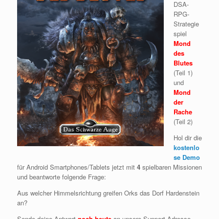
DSA-
RPG-
Strategie
spiel
Mond
des
Blutes
(Teil 1)
und
Mond
der
Rache
(Teil 2)
Hol dir die
kostenlo
se Demo
für Android Smartphones/Tablets jetzt mit
4
spielbaren Missionen
und beantworte folgende Frage:
Aus welcher Himmelsrichtung greifen Orks das Dorf Hardenstein
an?
Sende deine Antwort
noch heute
an unsere Support-Adresse.