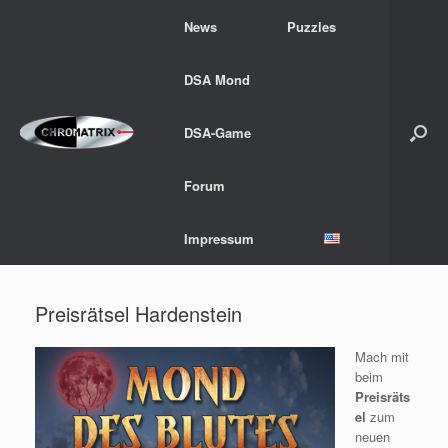
Zum
News
Puzzles
Inhalt
springen
DSA Mond
DSA-Game
Forum
Impressum
Preisrätsel Hardenstein
Mach mit
beim
Preisräts
el
zum
neuen