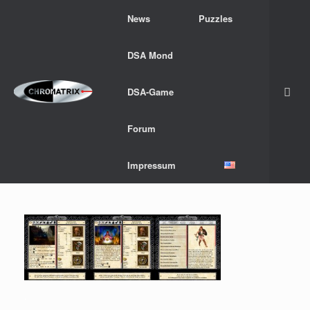
Zum
News
Puzzles
Inhalt
springen
DSA Mond
DSA-Game
Forum
Impressum
.