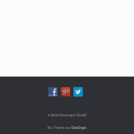
.
.
.
© 2016 Chromatrix GmbH
Ein Theme von
SiteOrigin