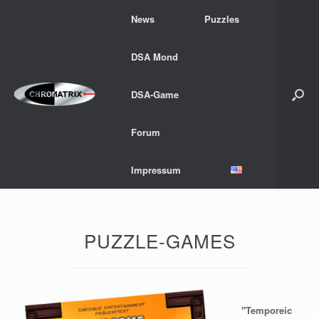
Zum
News
Puzzles
Inhalt
springen
DSA Mond
DSA-Game
Forum
Impressum
PUZZLE-GAMES
"Temporeic