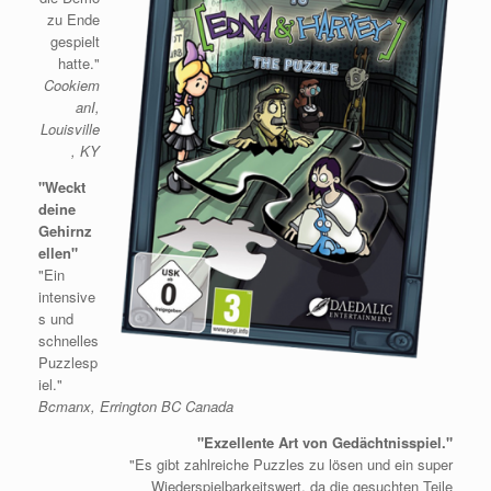
zu Ende
gespielt
hatte."
Cookiem
anI,
Louisville
, KY
"Weckt
deine
Gehirnz
ellen"
"Ein
intensive
s und
schnelles
Puzzlesp
iel."
Bcmanx, Errington BC Canada
"Exzellente Art von Gedächtnisspiel."
"Es gibt zahlreiche Puzzles zu lösen und ein super
Wiederspielbarkeitswert, da die gesuchten Teile