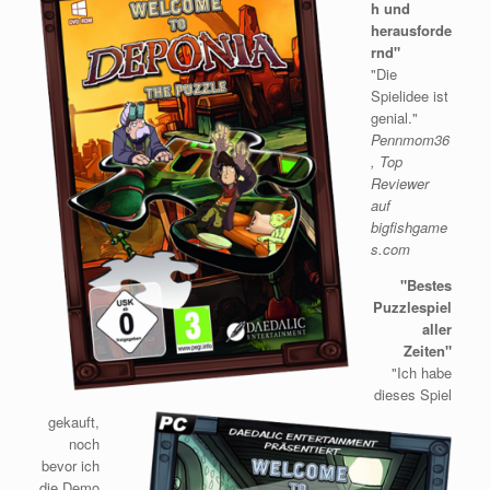
h und
herausforde
rnd"
"Die
Spielidee ist
genial."
Pennmom36
, Top
Reviewer
auf
bigfishgame
s.com
"Bestes
Puzzlespiel
aller
Zeiten"
"Ich habe
dieses Spiel
gekauft,
noch
bevor ich
die Demo