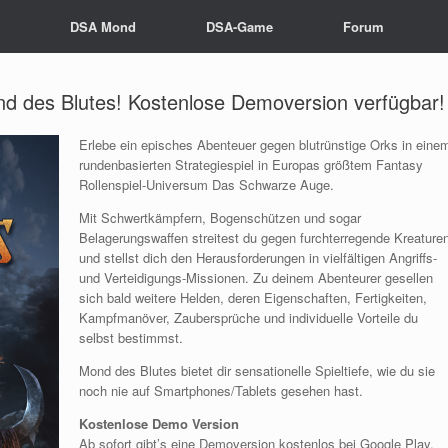
s
DSA Mond
DSA-Game
Forum
nd des Blutes! Kostenlose Demoversion verfügbar!
Erlebe ein episches Abenteuer gegen blutrünstige Orks in eine
rundenbasierten Strategiespiel in Europas größtem Fantasy
Rollenspiel-Universum Das Schwarze Auge.
Mit Schwertkämpfern, Bogenschützen und sogar
Belagerungswaffen streitest du gegen furchterregende Kreature
und stellst dich den Herausforderungen in vielfältigen Angriffs-
und Verteidigungs-Missionen. Zu deinem Abenteurer gesellen
sich bald weitere Helden, deren Eigenschaften, Fertigkeiten,
Kampfmanöver, Zaubersprüche und individuelle Vorteile du
selbst bestimmst.
Mond des Blutes bietet dir sensationelle Spieltiefe, wie du sie
noch nie auf Smartphones/Tablets gesehen hast.
Kostenlose Demo Version
Ab sofort gibt’s eine Demoversion kostenlos bei Google Play.